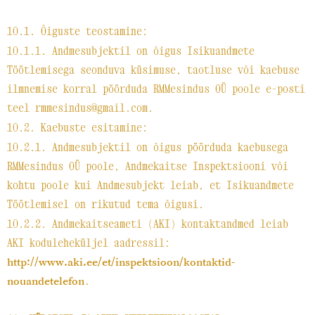
10.1. Õiguste teostamine:
10.1.1. Andmesubjektil on õigus Isikuandmete
Töötlemisega seonduva küsimuse, taotluse või kaebuse
ilmnemise korral pöörduda RMMesindus OÜ poole e-posti
teel rmmesindus@gmail.com.
10.2. Kaebuste esitamine:
10.2.1. Andmesubjektil on õigus pöörduda kaebusega
RMMesindus OÜ poole, Andmekaitse Inspektsiooni või
kohtu poole kui Andmesubjekt leiab, et Isikuandmete
Töötlemisel on rikutud tema õigusi.
10.2.2. Andmekaitseameti (AKI) kontaktandmed leiab
AKI koduleheküljel aadressil:
http://www.aki.ee/et/inspektsioon/kontaktid-
.
nouandetelefon