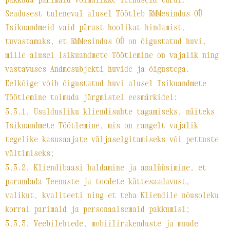
Seadusest tuleneval alusel Töötleb RMMesindus OÜ
Isikuandmeid vaid pärast hoolikat hindamist,
tuvastamaks, et RMMesindus OÜ on õigustatud huvi,
mille alusel Isikuandmete Töötlemine on vajalik ning
vastavuses Andmesubjekti huvide ja õigustega.
Eelkõige võib õigustatud huvi alusel Isikuandmete
Töötlemine toimuda järgmistel eesmärkidel:
5.3.1. Usaldusliku kliendisuhte tagamiseks, näiteks
Isikuandmete Töötlemine, mis on rangelt vajalik
tegelike kasusaajate väljaselgitamiseks või pettuste
vältimiseks;
5.3.2. Kliendibaasi haldamine ja analüüsimine, et
parandada Teenuste ja toodete kättesaadavust,
valikut, kvaliteeti ning et teha Kliendile nõusoleku
korral parimaid ja personaalsemaid pakkumisi;
5.3.3. Veebilehtede, mobiilirakenduste ja muude