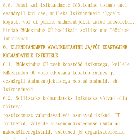
5.5. Juhul kui Isikuandmete Töötlemine toimub uuel
eesmärgil kui see, milleks Isikuandmeid algselt
koguti, või ei põhine Andmesubjekti antud nõusolekul,
hindab RMMesindus OÜ hoolikalt sellise uue Töötluse
lubatavust.
6. KLIENDIANDMETE AVALIKUSTAMINE JA/VÕI EDASTAMINE
KOLMANDATELE ISIKUTELE
6.1. RMMesindus OÜ teeb koostööd isikutega, kellele
RMMesindus OÜ võib edastada koostöö raames ja
eesmärgil Andmesubjektidega seotud andmeid, sh
Isikuandmeid.
6.2. Sellisteks kolmandateks isikuteks võivad olla
näiteks:
postiteenust vahendavad või osutavad isikud, IT
partnerid, võlgade sissenõudmisteenuse osutajad,
maksehäireregistrid, asutused ja organisatsioonid