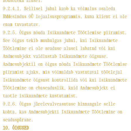
nõusoleku alusel.
9.2.4.1. Sellisel juhul kaob ka võimalus osaleda
RMMesindus OÜ lojaalsusprogrammis, kuna klient ei ole
enam tuvastatav.
9.2.5. Õigus nõuda Isikuandmete Töötlemise piiramist.
See õigus tekib muuhulgas juhul, kui Isikuandmete
Töötlemine ei ole seaduse alusel lubatud või kui
Andmesubjekt vaidlustab Isikuandmete õigsuse.
Andmesubjektil on õigus nõuda Isikuandmete Töötlemise
piiramist ajaks, mis võimaldab vastutaval töötlejal
Isikuandmete õigsust kontrollida või kui isikuandmete
Töötlemine on ebaseaduslik, kuid Andmesubjekt ei
taotle isikuandmete kustutamist.
9.2.6. Õigus järelevalveasutuse hinnangule selle
kohta, kas Andmesubjekti Isikuandmete Töötlemine on
seaduspärane.
10. ÕIGUSED