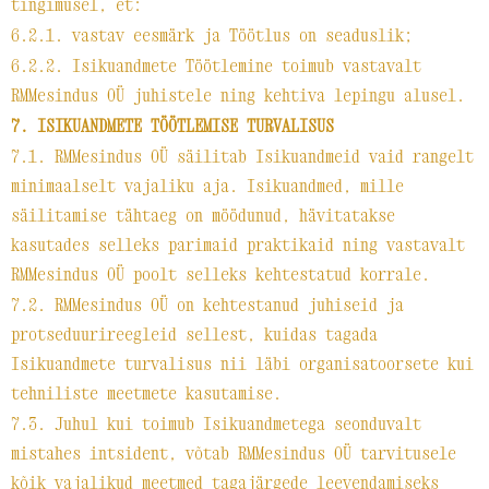
tingimusel, et:
6.2.1. vastav eesmärk ja Töötlus on seaduslik;
6.2.2. Isikuandmete Töötlemine toimub vastavalt
RMMesindus OÜ juhistele ning kehtiva lepingu alusel.
7. ISIKUANDMETE TÖÖTLEMISE TURVALISUS
7.1. RMMesindus OÜ säilitab Isikuandmeid vaid rangelt
minimaalselt vajaliku aja. Isikuandmed, mille
säilitamise tähtaeg on möödunud, hävitatakse
kasutades selleks parimaid praktikaid ning vastavalt
RMMesindus OÜ poolt selleks kehtestatud korrale.
7.2. RMMesindus OÜ on kehtestanud juhiseid ja
protseduurireegleid sellest, kuidas tagada
Isikuandmete turvalisus nii läbi organisatoorsete kui
tehniliste meetmete kasutamise.
7.3. Juhul kui toimub Isikuandmetega seonduvalt
mistahes intsident, võtab RMMesindus OÜ tarvitusele
kõik vajalikud meetmed tagajärgede leevendamiseks