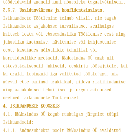
töödeldavaid andmeid kuni nõusoleku tagasivõtmiseni.
3.3.7.
Usaldusväärsus ja konfidentsiaalsus.
Isikuandmete Töötlemine toimub viisil, mis tagab
Isikuandmete asjakohase turvalisuse, sealhulgas
kaitseb loata või ebaseadusliku Töötlemise eest ning
juhusliku kaotamise, hävitamise või kahjustumise
eest, kasutades mõistlikke tehnilisi või
korralduslikke meetmeid. RMMesindus OÜ omab nii
ettevõttesiseseid juhiseid, eeskirju töötajatele, kui
ka eraldi lepinguid iga volitatud töötlejaga, mis
näevad ette parimad praktikad, pideva riskihindamise
ning asjakohased tehnilised ja organisatoorsed
meetmed Isikuandmete Töötlemisel.
4. ISIKUANDMETE KOOSSEIS
4.1. RMMesindus OÜ kogub muuhulgas järgmist tüüpi
Isikuandmeid:
4.1.1. Andmesubjekti poolt RMMesindus OÜ avaldatud