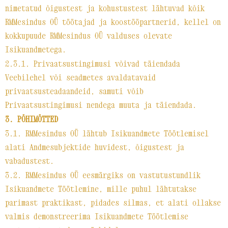
nimetatud õigustest ja kohustustest lähtuvad kõik
RMMesindus OÜ töötajad ja koostööpartnerid, kellel on
kokkupuude RMMesindus OÜ valduses olevate
Isikuandmetega.
2.3.1. Privaatsustingimusi võivad täiendada
Veebilehel või seadmetes avaldatavaid
privaatsusteadaandeid, samuti võib
Privaatsustingimusi nendega muuta ja täiendada.
3. PÕHIMÕTTED
3.1. RMMesindus OÜ lähtub Isikuandmete Töötlemisel
alati Andmesubjektide huvidest, õigustest ja
vabadustest.
3.2. RMMesindus OÜ eesmärgiks on vastutustundlik
Isikuandmete Töötlemine, mille puhul lähtutakse
parimast praktikast, pidades silmas, et alati ollakse
valmis demonstreerima Isikuandmete Töötlemise