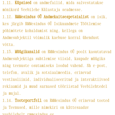
1.11.
Küpsised
on andmefailid, mida salvestatakse
mõnikord Veebilehe Külastaja seadmesse.
1.12.
RMMesindus OÜ
Andmekaitsespetsialist
on isik,
kes järgib RMMesindus OÜ Isikuandmete Töötlemise
põhimõtete kohaldamist ning, kellega on
Andmesubjektil võimalik kaebuse korral ühendust
võtta.
1.13.
Müügikanalid
on RMMesindus OÜ poolt kasutatavad
Andmesubjektiga suhtlemise viisid, kaupade müügiks
ning teenuste osutamiseks loodud vahend. Sh e-post,
telefon, avalik ja sotsiaalmeedia, erinevad
vestlusliinid, individualiseeritud ja interaktiivsed
reklaamid ja muud sarnased tööriistad Veebilehtedel
ja mujal.
1.14.
Tooteportfell
on RMMesindus OÜ erinevad tooted
ja Teenused, mille nimekiri on kättesaadav
veebilehelt rmmesindus.ee