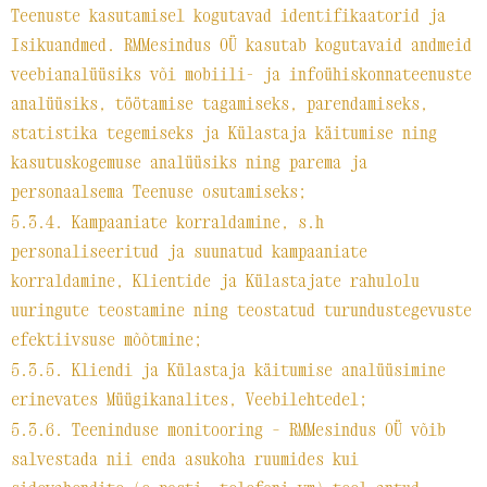
Teenuste kasutamisel kogutavad identifikaatorid ja
Isikuandmed. RMMesindus OÜ kasutab kogutavaid andmeid
veebianalüüsiks või mobiili- ja infoühiskonnateenuste
analüüsiks, töötamise tagamiseks, parendamiseks,
statistika tegemiseks ja Külastaja käitumise ning
kasutuskogemuse analüüsiks ning parema ja
personaalsema Teenuse osutamiseks;
5.3.4. Kampaaniate korraldamine, s.h
personaliseeritud ja suunatud kampaaniate
korraldamine, Klientide ja Külastajate rahulolu
uuringute teostamine ning teostatud turundustegevuste
efektiivsuse mõõtmine;
5.3.5. Kliendi ja Külastaja käitumise analüüsimine
erinevates Müügikanalites, Veebilehtedel;
5.3.6. Teeninduse monitooring – RMMesindus OÜ võib
salvestada nii enda asukoha ruumides kui