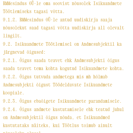
RMMesindus OÜ-le oma soovist nõusolek Isikuandmete
Töötlemiseks tagasi võtta.
9.1.2. RMMesindus OÜ-le antud uudiskirja saaja
nõusolekut saad tagasi võtta uudiskirja all olevalt
lingilt.
9.2. Isikuandmete Töötlemisel on Andmesubjektil ka
järgnevad õigused:
9.2.1. Õigus saada teavet ehk Andmesubjekti õigus
saada teavet tema kohta kogutud Isikuandmete kohta.
9.2.2. Õigus tutvuda andmetega mis mh hõlmab
Andmesubjekti õigust Töödeldavate Isikuandmete
koopiale.
9.2.3. Õigus ebaõigete Isikuandmete parandamisele.
9.2.4. Õigus andmete kustutamisele ehk teatud juhul
on Andmesubjektil õigus nõuda, et Isikuandmed
kustutataks näiteks, kui Töötlus toimub ainult