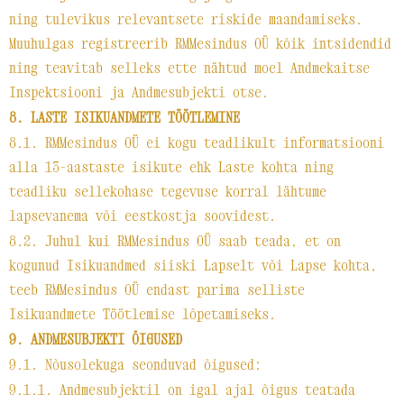
ning tulevikus relevantsete riskide maandamiseks.
Muuhulgas registreerib RMMesindus OÜ kõik intsidendid
ning teavitab selleks ette nähtud moel Andmekaitse
Inspektsiooni ja Andmesubjekti otse.
8. LASTE ISIKUANDMETE TÖÖTLEMINE
8.1. RMMesindus OÜ ei kogu teadlikult informatsiooni
alla 13-aastaste isikute ehk Laste kohta ning
teadliku sellekohase tegevuse korral lähtume
lapsevanema või eestkostja soovidest.
8.2. Juhul kui RMMesindus OÜ saab teada, et on
kogunud Isikuandmed siiski Lapselt või Lapse kohta,
teeb RMMesindus OÜ endast parima selliste
Isikuandmete Töötlemise lõpetamiseks.
9. ANDMESUBJEKTI ÕIGUSED
9.1. Nõusolekuga seonduvad õigused:
9.1.1. Andmesubjektil on igal ajal õigus teatada