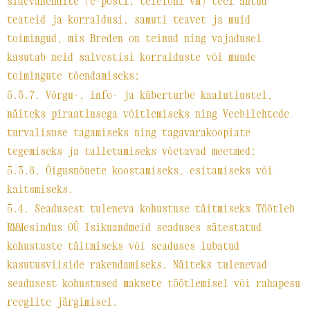
sidevahendite (e-posti, telefoni vm) teel antud
teateid ja korraldusi, samuti teavet ja muid
toimingud, mis Breden on teinud ning vajadusel
kasutab neid salvestisi korralduste või muude
toimingute tõendamiseks;
5.3.7. Võrgu-, info- ja küberturbe kaalutlustel,
näiteks piraatlusega võitlemiseks ning Veebilehtede
turvalisuse tagamiseks ning tagavarakoopiate
tegemiseks ja talletamiseks võetavad meetmed;
5.3.8. Õigusnõuete koostamiseks, esitamiseks või
kaitsmiseks.
5.4. Seadusest tuleneva kohustuse täitmiseks Töötleb
RMMesindus OÜ Isikuandmeid seaduses sätestatud
kohustuste täitmiseks või seaduses lubatud
kasutusviiside rakendamiseks. Näiteks tulenevad
seadusest kohustused maksete töötlemisel või rahapesu
reeglite järgimisel.