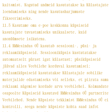
kaitsmist. Kogutud andmeid kasutatakse ka Külastajate
loendamiseks ning nende kasutusharjumuste
fikseerimiseks.
11.3 Kasutame oma e-poe keskkonna küpsiseid
kasutajate tuvastamiseks unikaalsete, kuid
anonüümsete isikutena.
11.4 RMMesindus OÜ kasutab sessiooni-, püsi- ja
reklaamiküpsiseid. Sessiooniküpsis kustutatakse
automaatselt pärast igat külastust; püsiküpsiseid
jäävad alles Veebilehe korduval kasutamisel;
reklaamiküpsiseid kasutatakse Külastajale sobilike
materjalide edastamiseks või selleks, et piirata sama
reklaami nägemise kordade arvu veebilehel. Kolmandate
osapoolte Küpsiseid kasutavd RMMesindus OÜ partnerite
Veebilehed. Nende Küpsiste tekkimist RMMesindus OÜ ei
kontrolli, seega nende küpsiste kohta saad infot