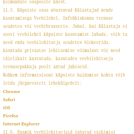
kolmandate osapoolte käest.
11.5. Küpsiste osas nõustuvad Külastajad nende
kasutamisega Veebilehel, Infoühiskonna teenuse
seadetes või veebibrauseris. Juhul, kui Külastaja ei
soovi veebilehel küpsiste kasutamist lubada, võib ta
need enda veebilehitseja seadetes blokeerida,
kasutada privaatse lehitsemise võimalust või need
täielikult kustutada, kasutades veebilehitseja
teenusepakkuja poolt antud juhiseid.
Rohkem informatsiooni küpsiste haldamise kohta võib
leida järgnevatelt lehekülgedelt:
Chrome
Safari
iOS
Firefox
Internet Explorer
11.6. Enamik veebilehitsejaid lubavad vaikimisi