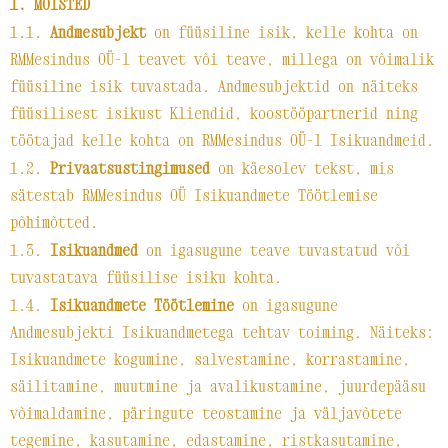
1. MÕISTED
1.1.
Andmesubjekt
on füüsiline isik, kelle kohta on
RMMesindus OÜ-l teavet või teave, millega on võimalik
füüsiline isik tuvastada. Andmesubjektid on näiteks
füüsilisest isikust Kliendid, koostööpartnerid ning
töötajad kelle kohta on RMMesindus OÜ-l Isikuandmeid.
1.2.
Privaatsustingimused
on käesolev tekst, mis
sätestab RMMesindus OÜ Isikuandmete Töötlemise
põhimõtted.
1.3.
Isikuandmed
on igasugune teave tuvastatud või
tuvastatava füüsilise isiku kohta.
1.4.
Isikuandmete Töötlemine
on igasugune
Andmesubjekti Isikuandmetega tehtav toiming. Näiteks:
Isikuandmete kogumine, salvestamine, korrastamine,
säilitamine, muutmine ja avalikustamine, juurdepääsu
võimaldamine, päringute teostamine ja väljavõtete
tegemine, kasutamine, edastamine, ristkasutamine,