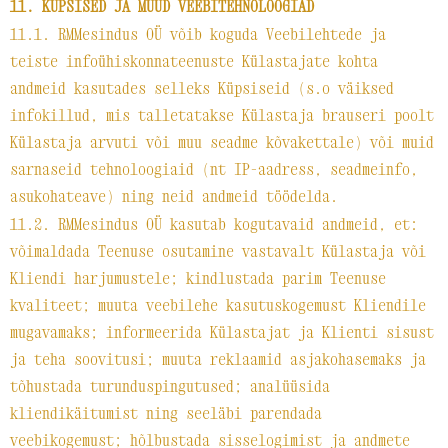
11. KÜPSISED JA MUUD VEEBITEHNOLOOGIAD
11.1. RMMesindus OÜ võib koguda Veebilehtede ja
teiste infoühiskonnateenuste Külastajate kohta
andmeid kasutades selleks Küpsiseid (s.o väiksed
infokillud, mis talletatakse Külastaja brauseri poolt
Külastaja arvuti või muu seadme kõvakettale) või muid
sarnaseid tehnoloogiaid (nt IP-aadress, seadmeinfo,
asukohateave) ning neid andmeid töödelda.
11.2. RMMesindus OÜ kasutab kogutavaid andmeid, et:
võimaldada Teenuse osutamine vastavalt Külastaja või
Kliendi harjumustele; kindlustada parim Teenuse
kvaliteet; muuta veebilehe kasutuskogemust Kliendile
mugavamaks; informeerida Külastajat ja Klienti sisust
ja teha soovitusi; muuta reklaamid asjakohasemaks ja
tõhustada turunduspingutused; analüüsida
kliendikäitumist ning seeläbi parendada
veebikogemust; hõlbustada sisselogimist ja andmete