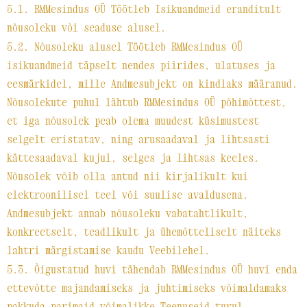
5.1. RMMesindus OÜ Töötleb Isikuandmeid eranditult
nõusoleku või seaduse alusel.
5.2. Nõusoleku alusel Töötleb RMMesindus OÜ
isikuandmeid täpselt nendes piirides, ulatuses ja
eesmärkidel, mille Andmesubjekt on kindlaks määranud.
Nõusolekute puhul lähtub RMMesindus OÜ põhimõttest,
et iga nõusolek peab olema muudest küsimustest
selgelt eristatav, ning arusaadaval ja lihtsasti
kättesaadaval kujul, selges ja lihtsas keeles.
Nõusolek võib olla antud nii kirjalikult kui
elektroonilisel teel või suulise avaldusena.
Andmesubjekt annab nõusoleku vabatahtlikult,
konkreetselt, teadlikult ja ühemõtteliselt näiteks
lahtri märgistamise kaudu Veebilehel.
5.3. Õigustatud huvi tähendab RMMesindus OÜ huvi enda
ettevõtte majandamiseks ja juhtimiseks võimaldamaks
pakkuda parimaid võimalikke Teenuseid turul.