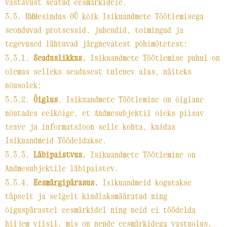
vastavust seatud eesmärkidele.
3.3. RMMesindus OÜ kõik Isikuandmete Töötlemisega
seonduvad protsessid, juhendid, toimingud ja
tegevused lähtuvad järgnevatest põhimõtetest:
3.3.1.
Seaduslikkus.
Isikuandmete Töötlemise puhul on
olemas selleks seadusest tulenev alus, näiteks
nõusolek;
3.3.2.
Õiglus
. Isikuandmete Töötlemine on õiglane
nõutades eelkõige, et Andmesubjektil oleks piisav
teave ja informatsioon selle kohta, kuidas
Isikuandmeid Töödeldakse.
3.3.3.
Läbipaistvus.
Isikuandmete Töötlemine on
Andmesubjektile läbipaistev.
3.3.4.
Eesmärgipärasus.
Isikuandmeid kogutakse
täpselt ja selgelt kindlaksmääratud ning
õiguspärastel eesmärkidel ning neid ei töödelda
hiljem viisil, mis on nende eesmärkidega vastuolus.