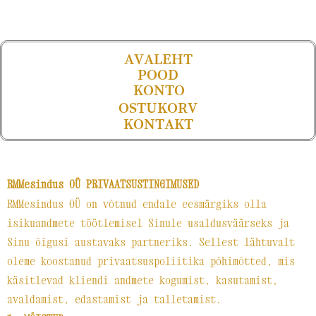
AVALEHT
POOD
KONTO
OSTUKORV
KONTAKT
RMMesindus OÜ PRIVAATSUSTINGIMUSED
RMMesindus OÜ on võtnud endale eesmärgiks olla
isikuandmete töötlemisel Sinule usaldusväärseks ja
Sinu õigusi austavaks partneriks. Sellest lähtuvalt
oleme koostanud privaatsuspoliitika põhimõtted, mis
käsitlevad kliendi andmete kogumist, kasutamist,
avaldamist, edastamist ja talletamist.