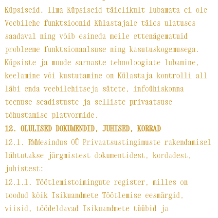
Küpsiseid. Ilma Küpsiseid täielikult lubamata ei ole
Veebilehe funktsioonid Külastajale täies ulatuses
saadaval ning võib esineda meile ettenägematuid
probleeme funktsionaalsuse ning kasutuskogemusega.
Küpsiste ja muude sarnaste tehnoloogiate lubamine,
keelamine või kustutamine on Külastaja kontrolli all
läbi enda veebilehitseja sätete, infoühiskonna
teenuse seadistuste ja selliste privaatsuse
tõhustamise platvormide.
12. OLULISED DOKUMENDID, JUHISED, KORRAD
12.1. RMMesindus OÜ Privaatsustingimuste rakendamisel
lähtutakse järgmistest dokumentidest, kordadest,
juhistest:
12.1.1. Töötlemistoimingute register, milles on
toodud kõik Isikuandmete Töötlemise eesmärgid,
viisid, töödeldavad Isikuandmete tüübid ja