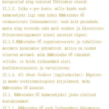
kategooriad ning vastavad Töötlemise alused;
12.1.2. Isiku e-poe konto, mille kaudu saab
Andmesubjekt ligi enda kohta RMMesindus OÜ
olemasolevate Isikuandmetele; saab neid parandada,
muuta ning teostada enda muid seaduse ja käesolevate
Privaatsustingimuste alusel antavaid õigusi;
12.1.3.RMMesindus OÜ organisatoorsete ja tehniliste
meetmete kasutamise põhimõtted, milles on toodud
erinevad meetmed, mida RMMesindus OÜ rakendab
selleks, et hoida isikuandmed alati
konfidentsiaalsete ja turvalistena;
12.1.4.
All About Cookies
(inglisekeelne): Küpsiste
ja muude veebitehnoloogiate kirjeldused, mida
RMMesindus OÜ kasutab.
13.1. RMMesindus OÜ Andmesubjekti jaoks olulised
kontaktandmed:
13.1.1. RMMesindus OÜ saab Isikuandmete küsimustes