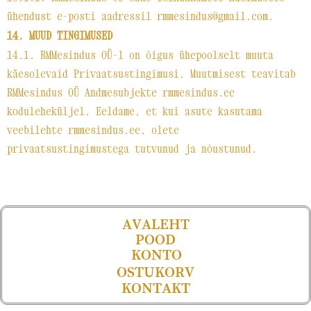
ühendust e-posti aadressil rmmesindus@gmail.com.
14. MUUD TINGIMUSED
14.1. RMMesindus OÜ-l on õigus ühepoolselt muuta
käesolevaid Privaatsustingimusi. Muutmisest teavitab
RMMesindus OÜ Andmesubjekte rmmesindus.ee
koduleheküljel. Eeldame, et kui asute kasutama
veebilehte rmmesindus.ee, olete
privaatsustingimustega tutvunud ja nõustunud.
AVALEHT
POOD
KONTO
OSTUKORV
KONTAKT