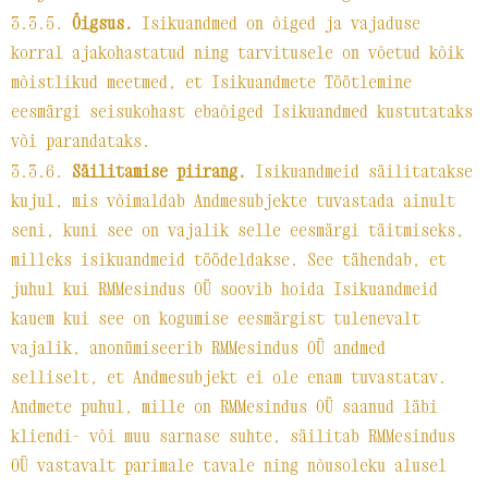
3.3.5.
Õigsus.
Isikuandmed on õiged ja vajaduse
korral ajakohastatud ning tarvitusele on võetud kõik
mõistlikud meetmed, et Isikuandmete Töötlemine
eesmärgi seisukohast ebaõiged Isikuandmed kustutataks
või parandataks.
3.3.6.
Säilitamise piirang.
Isikuandmeid säilitatakse
kujul, mis võimaldab Andmesubjekte tuvastada ainult
seni, kuni see on vajalik selle eesmärgi täitmiseks,
milleks isikuandmeid töödeldakse. See tähendab, et
juhul kui RMMesindus OÜ soovib hoida Isikuandmeid
kauem kui see on kogumise eesmärgist tulenevalt
vajalik, anonümiseerib RMMesindus OÜ andmed
selliselt, et Andmesubjekt ei ole enam tuvastatav.
Andmete puhul, mille on RMMesindus OÜ saanud läbi
kliendi- või muu sarnase suhte, säilitab RMMesindus
OÜ vastavalt parimale tavale ning nõusoleku alusel