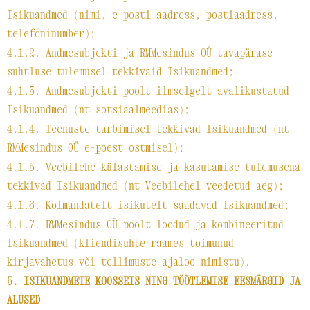
Isikuandmed (nimi, e-posti aadress, postiaadress,
telefoninumber);
4.1.2. Andmesubjekti ja RMMesindus OÜ tavapärase
suhtluse tulemusel tekkivaid Isikuandmed;
4.1.3. Andmesubjekti poolt ilmselgelt avalikustatud
Isikuandmed (nt sotsiaalmeedias);
4.1.4. Teenuste tarbimisel tekkivad Isikuandmed (nt
RMMesindus OÜ e-poest ostmisel);
4.1.5. Veebilehe külastamise ja kasutamise tulemusena
tekkivad Isikuandmed (nt Veebilehel veedetud aeg);
4.1.6. Kolmandatelt isikutelt saadavad Isikuandmed;
4.1.7. RMMesindus OÜ poolt loodud ja kombineeritud
Isikuandmed (kliendisuhte raames toimunud
kirjavahetus või tellimuste ajaloo nimistu).
5. ISIKUANDMETE KOOSSEIS NING TÖÖTLEMISE EESMÄRGID JA
ALUSED